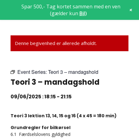
Spar 500,- Tag kortet sammen med en ven
+
(gælder kun
Bil
)
Denne begivenhed er allerede afholdt.
Event Series:
Teori 3 – mandagshold
Teori 3 – mandagshold
09/06/2025 : 18:15
-
21:15
Teori 3 lektion 13, 14, 15 og 16 (4 x 45 = 180 min)
Grundregler for bilkørsel
6.1 Færdselslovens gyldighed