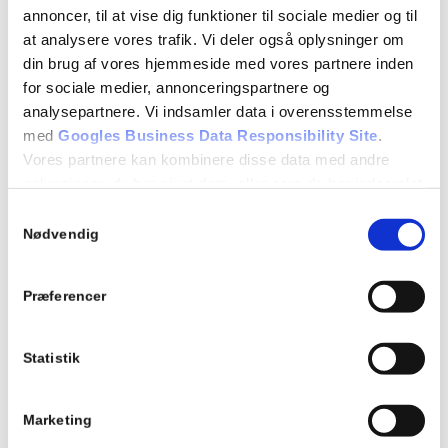
Manøvrer på vej
annoncer, til at vise dig funktioner til sociale medier og til
7.1 Igangsætning og standsning ved kørebanekant
at analysere vores trafik. Vi deler også oplysninger om
7.2 Placering under ligeud kørsel
din brug af vores hjemmeside med vores partnere inden
7.3 Hastighed under ligeud kørsel
for sociale medier, annonceringspartnere og
7.4 Vognbaneskift og sammenfletning
analysepartnere. Vi indsamler data i overensstemmelse
7.5 Vending
med
Googles Business Data Responsibility Site
.
Vores partnere kan kombinere disse data med andre
Detaljer
oplysninger, du har givet dem, eller som de har indsamlet
fra din brug af deres tjenester.
Dato:
Samtykkevalg
Se Cookie & Privatlivspolitik
her
25/08/2025
Nødvendig
Tidspunkt:
Præferencer
18:15 - 21:15
Series:
Statistik
Teori 3 – mandagshold
Begivenhed Kategori:
Marketing
Teori 3 - mandagshold