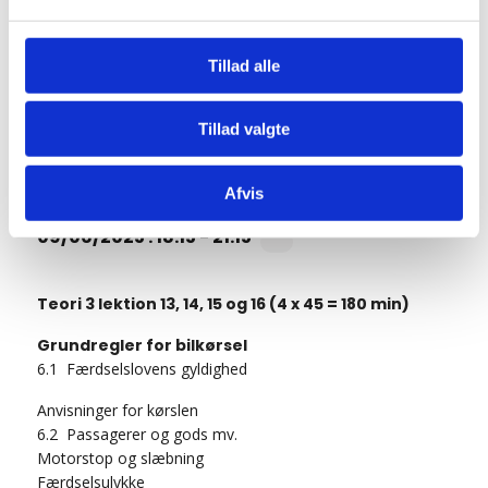
Tillad alle
Tilføj til kalender
Tillad valgte
Teori 3 – mandagshold
Afvis
09/06/2025 : 18:15
-
21:15
Teori 3 lektion 13, 14, 15 og 16 (4 x 45 = 180 min)
Grundregler for bilkørsel
6.1 Færdselslovens gyldighed
Anvisninger for kørslen
6.2 Passagerer og gods mv.
Motorstop og slæbning
Færdselsulykke