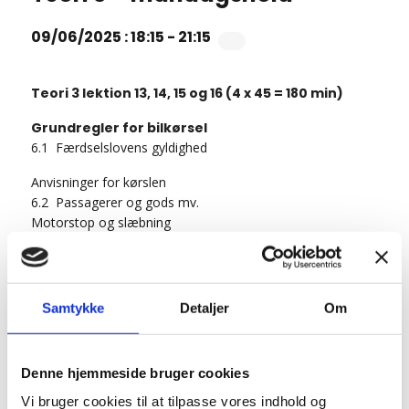
09/06/2025 : 18:15
-
21:15
Teori 3 lektion 13, 14, 15 og 16 (4 x 45 = 180 min)
Grundregler for bilkørsel
6.1 Færdselslovens gyldighed
Anvisninger for kørslen
6.2 Passagerer og gods mv.
Motorstop og slæbning
Færdselsulykke
Forsikringspligt
Grundregler for færdslen
Fare, ulempe og unødig ulempe
Samtykke
Detaljer
Om
Signalgivning og brug af lys
Fri passage for bestemte trafikarter
Denne hjemmeside bruger cookies
EVALUERENDE EMNEPRØVE
Vi bruger cookies til at tilpasse vores indhold og