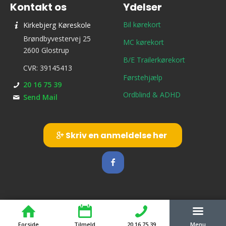
Kontakt os
Ydelser
Bil kørekort
Kirkebjerg Køreskole
Brøndbyvestervej 25
MC kørekort
2600 Glostrup
B/E Trailerkørekort
CVR: 39145413
Førstehjælp
20 16 75 39
Ordblind & ADHD
Send Mail
Skriv en anmeldelse her
Forside
Tilmeld
20 16 75 39
Menu
© Copyright - Kirkebjerg Køreskole ApS