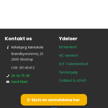
Kontakt os
Ydelser
Bil kørekort
Kirkebjerg Køreskole
Brøndbyvestervej 25
MC kørekort
2600 Glostrup
B/E Trailerkørekort
CVR: 39145413
Førstehjælp
20 16 75 39
Ordblind & ADHD
Send Mail
Skriv en anmeldelse her