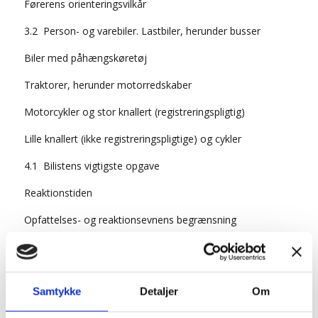
Førerens orienteringsvilkår
3.2 Person- og varebiler. Lastbiler, herunder busser
Biler med påhængskøretøj
Traktorer, herunder motorredskaber
Motorcykler og stor knallert (registreringspligtig)
Lille knallert (ikke registreringspligtige) og cykler
4.1 Bilistens vigtigste opgave
Reaktionstiden
Opfattelses- og reaktionsevnens begrænsning
Forbedring af opfattelses- og reaktionsevnen
Mobiltelefoners indvirken på reaktionsevne
Samtykke
Detaljer
Om
4.2 Syns- og bevægelsesretning