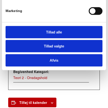
5.1 Vejenes brug
Marketing
5.2 Risikoforhold ved vejene
Detaljer
Tillad alle
Dato:
02/12/2020
Tillad valgte
Tidspunkt:
18:15 - 21:15
Afvis
Begivenhed Kategori:
Teori 2 - Onsdagshold
Tilføj til kalender