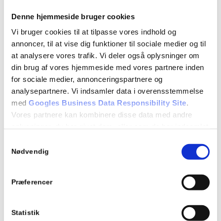
4.3 Bedømmelse af afstand
Denne hjemmeside bruger cookies
Bedømmelse af egen hastighed
Vi bruger cookies til at tilpasse vores indhold og
annoncer, til at vise dig funktioner til sociale medier og til
Bedømmelse af andres hastighed
at analysere vores trafik. Vi deler også oplysninger om
4.4 Alkohol og Narkotika
din brug af vores hjemmeside med vores partnere inden
for sociale medier, annonceringspartnere og
Sygdom, medicin, træthed
analysepartnere. Vi indsamler data i overensstemmelse
4.5 Ulykker, alder og trafikant art
med
Googles Business Data Responsibility Site
.
Vores partnere kan kombinere disse data med andre
Aldersbetingede vanskeligheder
oplysninger, du har givet dem, eller som de har indsamlet
4.6 Kendetegn på alder, opmærksomhed og hensigt
fra din brug af deres tjenester.
Samtykkevalg
Se Cookie & Privatlivspolitik
her
Nødvendig
Særligt udsatte trafikanters typiske fejl
4.7 Holdninger
Præferencer
Adfærd
Risikoblindhed
Statistik