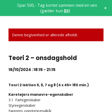
Spar 500,- Tag kortet sammen med en ven
+
(gælder kun
Bil
)
Denne begivenhed er allerede afholdt.
Teori 2 – onsdagshold
16/10/2024 : 18:15
-
21:15
Teori 2 lektion 5, 6, 7 og 8 (4 x 45= 180 min.)
Køretøjers manøvre-egenskaber
3.1 Fartegenskaber
Styreegenskaber
Førerens orienteringsvilkår