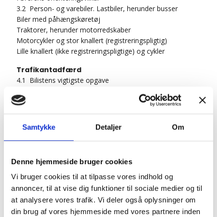
3.2 Person- og varebiler. Lastbiler, herunder busser
Biler med påhængskøretøj
Traktorer, herunder motorredskaber
Motorcykler og stor knallert (registreringspligtig)
Lille knallert (ikke registreringspligtige) og cykler
Trafikantadfærd
4.1 Bilistens vigtigste opgave
Reaktionstiden
Opfattelses- og reaktionsevnens begrænsning
Forbedring af opfattelses- og reaktionsevnen
Mobiltelefoners indvirken på reaktionsevne
Samtykke
Detaljer
Om
4.2 Syns- og bevægelsesretning
4.3 Bedømmelse af afstand
Bedømmelse af egen hastighed
Denne hjemmeside bruger cookies
Bedømmelse af andres hastighed
4.4 Alkohol og Narkotika
Vi bruger cookies til at tilpasse vores indhold og
Sygdom, medicin, træthed
annoncer, til at vise dig funktioner til sociale medier og til
4.5 Ulykker, alder og trafikant art
at analysere vores trafik. Vi deler også oplysninger om
Aldersbetingede vanskeligheder
din brug af vores hjemmeside med vores partnere inden