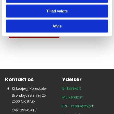
Begivenhed Kategori:
Teori 2 - Onsdagshold
Tillad valgte
Afvis
Tilføj til kalender
Kontakt os
Ydelser
Bil kørekort
Kirkebjerg Køreskole
Brøndbyvestervej 25
MC kørekort
2600 Glostrup
B/E Trailerkørekort
CVR: 39145413