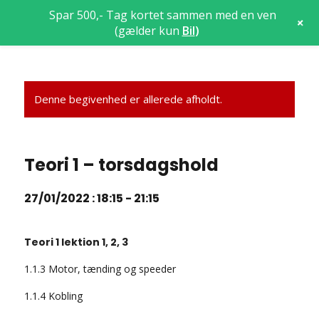
Spar 500,- Tag kortet sammen med en ven
+
(gælder kun
Bil
)
Denne begivenhed er allerede afholdt.
Teori 1 – torsdagshold
27/01/2022 : 18:15
-
21:15
Teori 1 lektion 1, 2, 3
1.1.3 Motor, tænding og speeder
1.1.4 Kobling