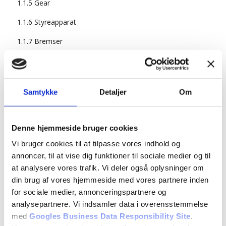
1.1.5 Gear
1.1.6 Styreapparat
1.1.7 Bremser
1.2.1 Førerens og ejerens ansvar
1.2.2 Styreapparat
Samtykke
Detaljer
Om
1.2.3 Bremser
1.2.4 Lygter, reflekser og horn
Denne hjemmeside bruger cookies
1.2.5 Motor og udstødningssystem
Vi bruger cookies til at tilpasse vores indhold og
annoncer, til at vise dig funktioner til sociale medier og til
1.2.6 Energi- og miljørigtig kørsel
at analysere vores trafik. Vi deler også oplysninger om
1.2.7 Bærende dele
din brug af vores hjemmeside med vores partnere inden
for sociale medier, annonceringspartnere og
1.2.8 Karrosseri
analysepartnere. Vi indsamler data i overensstemmelse
1.2.9 Særligt udstyr
med
Googles Business Data Responsibility Site
.