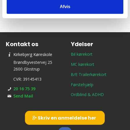
Afvis
Kontakt os
Ydelser
Bil kørekort
Kirkebjerg Køreskole
Brøndbyvestervej 25
MC kørekort
2600 Glostrup
B/E Trailerkørekort
CVR: 39145413
Førstehjælp
20 16 75 39
Ordblind & ADHD
Send Mail
Skriv en anmeldelse her