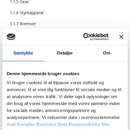
1.1.5 Gear
1.1.6 Styreapparat
1.1.7 Bremser
1.2.1 Førerens og ejerens ansvar
1.2.2 Styreapparat
Samtykke
Detaljer
Om
1.2.3 Bremser
1.2.4 Lygter, reflekser og horn
Denne hjemmeside bruger cookies
1.2.5 Motor og udstødningssystem
Vi bruger cookies til at tilpasse vores indhold og
annoncer, til at vise dig funktioner til sociale medier og til
1.2.6 Energi- og miljørigtig kørsel
at analysere vores trafik. Vi deler også oplysninger om
1.2.7 Bærende dele
din brug af vores hjemmeside med vores partnere inden
for sociale medier, annonceringspartnere og
1.2.8 Karrosseri
analysepartnere. Vi indsamler data i overensstemmelse
1.2.9 Særligt udstyr
med
Googles Business Data Responsibility Site
.