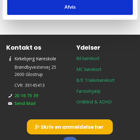
Afvis
Kontakt os
Ydelser
Bil kørekort
Kirkebjerg Køreskole
Brøndbyvestervej 25
MC kørekort
2600 Glostrup
B/E Trailerkørekort
CVR: 39145413
Førstehjælp
20 16 75 39
Ordblind & ADHD
Send Mail
Skriv en anmeldelse her