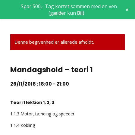
Spar 500,- Tag kortet sammen med en ven
+
(gælder kun
Bil
)
Denne begivenhed er allerede afholdt.
Mandagshold – teori 1
26/11/2018 : 18:00
-
21:00
Teori 1 lektion 1, 2, 3
1.1.3 Motor, tænding og speeder
1.1.4 Kobling