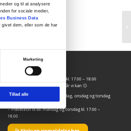
 medier og til at analysere
nden for sociale medier,
es Business Data
 givet dem, eller som de har
Te
Marketing
Info
Kontortid: mandag og torsdag kl. 17.00 – 18.00
Ring, når du kan og vi svarer, når vi kan 🙂
Tillad alle
– Teoriundervisning til bil: mandag, onsdag og torsdag
kl. 18.15 – 21.15
– Prøveteori til bil: mandag og torsdag kl. 17.00 –
18.00
Skriv en anmeldelse her