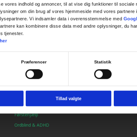
se vores indhold og annoncer, til at vise dig funktioner til sociale
Tilføj til kalender
oplysninger om din brug af vores hjemmeside med vores partnere i
lysepartnere. Vi indsamler data i overensstemmelse med
Googl
partnere kan kombinere disse data med andre oplysninger, du har
s tjenester.
her
Præferencer
Statistik
Genveje
Bil kørekort
MC kørekort
Tillad valgte
B/E Trailerkørekort
Førstehjælp
Ordblind & ADHD