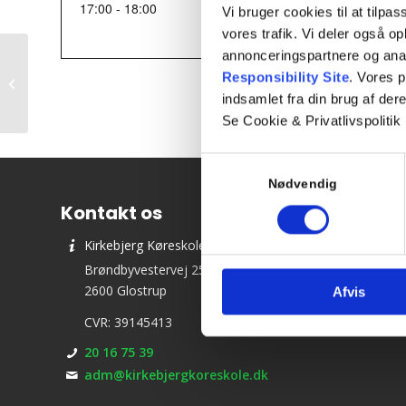
17:00 - 18:00
Vi bruger cookies til at tilpas
vores trafik. Vi deler også 
annonceringspartnere og ana
Responsibility Site
. Vores 
Teori 4 – Torsdagshold
indsamlet fra din brug af dere
Se Cookie & Privatlivspolitik
Samtykkevalg
Nødvendig
Kontakt os
Kirkebjerg Køreskole ApS
Brøndbyvestervej 25
2600 Glostrup
Afvis
CVR: 39145413
20 16 75 39
adm@kirkebjergkoreskole.dk