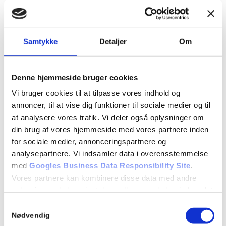
Hvem er vi og hvad står vi for?
Hvad kræves der for at få et kørekort?
Hvordan arbejder køreskolen?
Samtykke
Detaljer
Om
Teori:
10.1 Betingelser for at få kørekort
Denne hjemmeside bruger cookies
Vi bruger cookies til at tilpasse vores indhold og
10.2 Køreprøvens gennemførelse
annoncer, til at vise dig funktioner til sociale medier og til
10.3 Lovbestemmelser om kørekort
at analysere vores trafik. Vi deler også oplysninger om
din brug af vores hjemmeside med vores partnere inden
for sociale medier, annonceringspartnere og
Detaljer
analysepartnere. Vi indsamler data i overensstemmelse
Dato:
med
Googles Business Data Responsibility Site
.
juni 17
Vores partnere kan kombinere disse data med andre
oplysninger, du har givet dem, eller som de har indsamlet
Tidspunkt:
fra din brug af deres tjenester.
Samtykkevalg
17:00 - 18:00
Se Cookie & Privatlivspolitik
her
Nødvendig