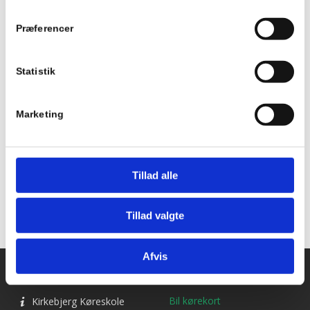
Series:
Holdstart – tirsdagshold
Præferencer
Begivenhed Kategori:
Statistik
Holdstart
Marketing
Tilføj til kalender
Tillad alle
Tillad valgte
Afvis
Kontakt os
Ydelser
Bil kørekort
Kirkebjerg Køreskole