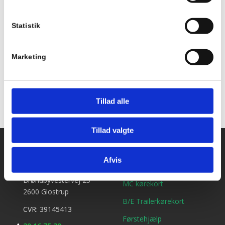
Holdstart
Statistik
Tilføj til kalender
Marketing
Tillad alle
Tillad valgte
Kontakt os
Ydelser
Afvis
Bil kørekort
Kirkebjerg Køreskole
Brøndbyvestervej 25
MC kørekort
2600 Glostrup
B/E Trailerkørekort
CVR: 39145413
Førstehjælp