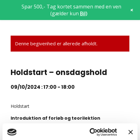
Spar 500,- Tag kortet sammen med en ven
+
(gælder kun
Bil
)
Denne begivenhed er allerede afholdt.
Holdstart – onsdagshold
09/10/2024 : 17:00
-
18:00
Holdstart
Introduktion af forløb og teorilektion
Hvem er vi og hvad står vi for?