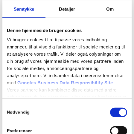
Hvad kræves der for at få et kørekort?
Samtykke
Detaljer
Om
Hvordan arbejder køreskolen?
Teori:
Denne hjemmeside bruger cookies
10.1 Betingelser for at få kørekort
Vi bruger cookies til at tilpasse vores indhold og
annoncer, til at vise dig funktioner til sociale medier og til
10.2 Køreprøvens gennemførelse
at analysere vores trafik. Vi deler også oplysninger om
10.3 Lovbestemmelser om kørekort
din brug af vores hjemmeside med vores partnere inden
for sociale medier, annonceringspartnere og
analysepartnere. Vi indsamler data i overensstemmelse
Detaljer
med
Googles Business Data Responsibility Site
.
Dato:
Vores partnere kan kombinere disse data med andre
09/10/2024
oplysninger, du har givet dem, eller som de har indsamlet
fra din brug af deres tjenester.
Samtykkevalg
Tidspunkt:
Se Cookie & Privatlivspolitik
her
Nødvendig
17:00 - 18:00
Begivenhed Kategori:
Præferencer