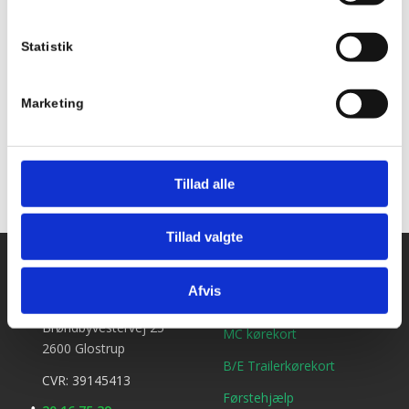
Holdstart
Statistik
Tilføj til kalender
Marketing
Tillad alle
Tillad valgte
Kontakt os
Ydelser
Afvis
Bil kørekort
Kirkebjerg Køreskole
Brøndbyvestervej 25
MC kørekort
2600 Glostrup
B/E Trailerkørekort
CVR: 39145413
Førstehjælp