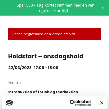
Spar 500,- Tag kortet sammen med en ven
+
(gælder kun
Bil
)
Denne begivenhed er allerede afholdt.
Holdstart – onsdagshold
22/03/2023 : 17:00
-
18:00
Holdstart
Introduktion af forløb og teorilektion
Hvem er vi og hvad står vi for?