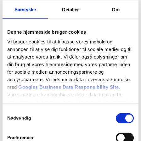
Hvad kræves der for at få et kørekort?
Samtykke
Detaljer
Om
Hvordan arbejder køreskolen?
Teori:
Denne hjemmeside bruger cookies
10.1 Betingelser for at få kørekort
Vi bruger cookies til at tilpasse vores indhold og
annoncer, til at vise dig funktioner til sociale medier og til
10.2 Køreprøvens gennemførelse
at analysere vores trafik. Vi deler også oplysninger om
10.3 Lovbestemmelser om kørekort
din brug af vores hjemmeside med vores partnere inden
for sociale medier, annonceringspartnere og
analysepartnere. Vi indsamler data i overensstemmelse
Detaljer
med
Googles Business Data Responsibility Site
.
Dato:
Vores partnere kan kombinere disse data med andre
22/03/2023
oplysninger, du har givet dem, eller som de har indsamlet
fra din brug af deres tjenester.
Samtykkevalg
Tidspunkt:
Se Cookie & Privatlivspolitik
her
Nødvendig
17:00 - 18:00
Begivenhed Kategori:
Præferencer