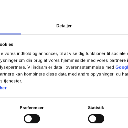
Introduktion af forløb og teorilektion
Hvem er vi og hvad står vi for?
Hvad kræves der for at få et kørekort?
Detaljer
Hvordan arbejder køreskolen?
ookies
Teori:
se vores indhold og annoncer, til at vise dig funktioner til sociale
10.1 Betingelser for at få kørekort
oplysninger om din brug af vores hjemmeside med vores partnere i
10.2 Køreprøvens gennemførelse
lysepartnere. Vi indsamler data i overensstemmelse med
Googl
partnere kan kombinere disse data med andre oplysninger, du har
10.3 Lovbestemmelser om kørekort
s tjenester.
her
Tilføj til kalender
Præferencer
Statistik