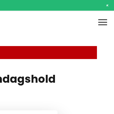
+
ndagshold