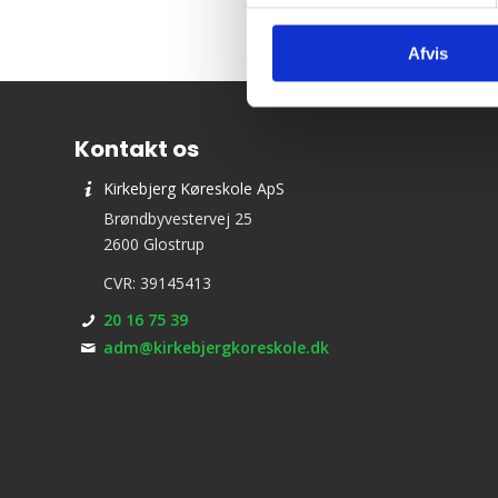
Afvis
Kontakt os
Kirkebjerg Køreskole ApS
Brøndbyvestervej 25
2600 Glostrup
CVR: 39145413
20 16 75 39
adm@kirkebjergkoreskole.dk