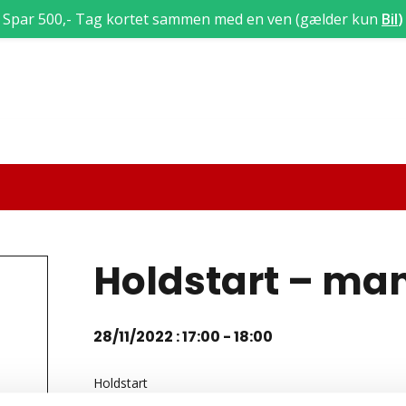
Spar 500,- Tag kortet sammen med en ven (gælder kun
Bil
)
Holdstart – ma
28/11/2022 : 17:00
-
18:00
Holdstart