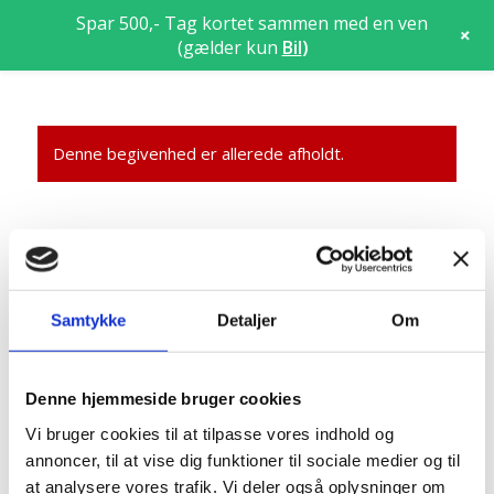
Spar 500,- Tag kortet sammen med en ven
+
(gælder kun
Bil
)
Denne begivenhed er allerede afholdt.
Ferielukket
22/12/2018
Samtykke
Detaljer
Om
Ferielukket fra d. 22.12.18 til d. 6.1.19 begge dage inkl.
Denne hjemmeside bruger cookies
Vi bruger cookies til at tilpasse vores indhold og
Detaljer
annoncer, til at vise dig funktioner til sociale medier og til
Dato:
at analysere vores trafik. Vi deler også oplysninger om