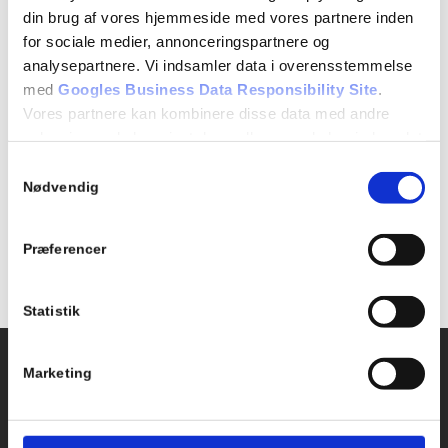
22/12/2018
din brug af vores hjemmeside med vores partnere inden
for sociale medier, annonceringspartnere og
Begivenhed Kategori:
analysepartnere. Vi indsamler data i overensstemmelse
Ferie
med
Googles Business Data Responsibility Site
.
Vores partnere kan kombinere disse data med andre
oplysninger, du har givet dem, eller som de har indsamlet
fra din brug af deres tjenester.
Samtykkevalg
Tilføj til kalender
Se Cookie & Privatlivspolitik
her
Nødvendig
Præferencer
Statistik
Kontakt os
Ydelser
Marketing
Bil kørekort
Kirkebjerg Køreskole
Brøndbyvestervej 25
MC kørekort