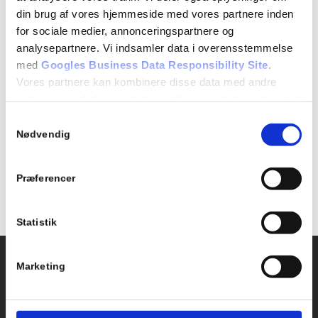
din brug af vores hjemmeside med vores partnere inden
for sociale medier, annonceringspartnere og
analysepartnere. Vi indsamler data i overensstemmelse
Forrige dag
Næste dag
med
Googles Business Data Responsibility Site
.
Vores partnere kan kombinere disse data med andre
oplysninger, du har givet dem, eller som de har indsamlet
Abonner på kalender
fra din brug af deres tjenester.
Samtykkevalg
Se Cookie & Privatlivspolitik
her
Nødvendig
Præferencer
Statistik
Kontakt os
Ydelser
Marketing
Bil kørekort
Kirkebjerg Køreskole
Brøndbyvestervej 25
MC kørekort