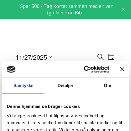
Spar 500,- Tag kortet sammen med en ven
+
(gælder kun
Bil
)
Begive
Begiv
11/27/2025
Søg
Dag
Views
Search
efter
Vælg
Navig
begivenheder
17:00
and
dato.
Views
27/11/2025 : 17:00
-
18:00
Prøveteori
Samtykke
Detaljer
Om
Navigat
Prøveteori
18:00
Denne hjemmeside bruger cookies
27/11/2025 : 18:15
-
21:15
Teori 4 –
Vi bruger cookies til at tilpasse vores indhold og
torsdagshold
annoncer, til at vise dig funktioner til sociale medier og til
Teori 4 – torsdagshold
at analysere vores trafik. Vi deler også oplysninger om